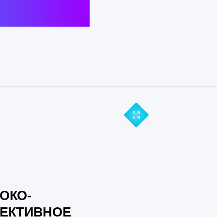
-
ИВНОЕ
РОСТ БЕЗ
ОГРАНИЧЕНИЙ
ые
в 5-7 раз
ые
в 15-17 раз
Прием свыше 1 000 000 EPS
нные
более
без потери
производительности