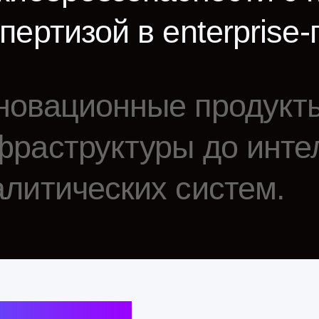
структуры до интеллек
тических систем.
СТИ