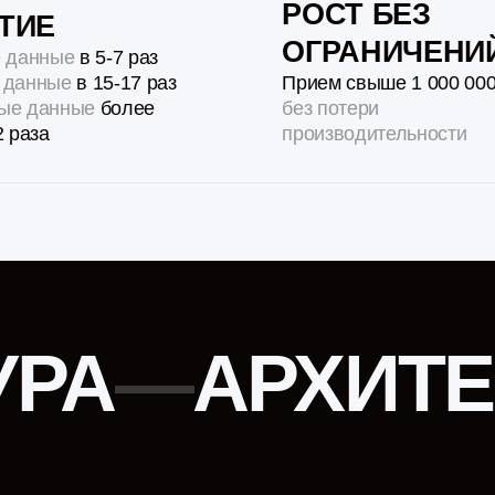
РА
—
АРХИТЕКТ
STORAGE
Многоуровневое хранилище