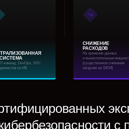
СНИЖЕНИЕ
РАСХОДОВ
ИЗОВАННАЯ
На хранение данных
ЕМА
и вычислительные мощности
д, DevOps, SOC
(существенное снижение
в по ИБ
нагрузки на SIEM)
ифицированных эксперто
бербезопасности с подт
ртизой в enterprise-проек
ационные продукты ― о