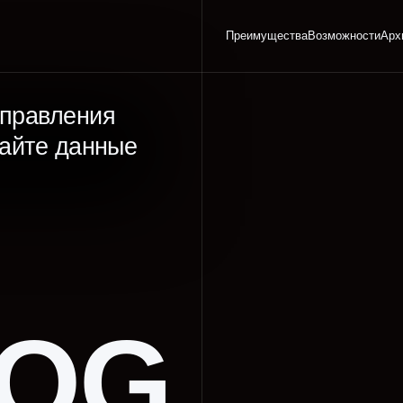
Преимущества
Возможности
Архитектура
вления
е данные
OG