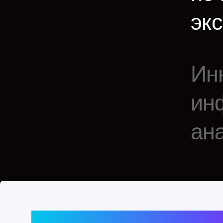
инфра
анали
ВОЗМОЖНО
ПРОДУКТА