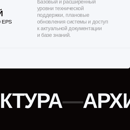
УРА
—
АРХИТЕК