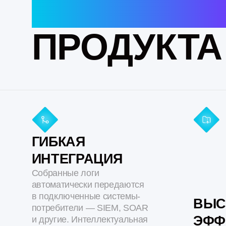
ГИБКАЯ
ИНТЕГРАЦИЯ
Собранные логи
автоматически передаются
в подключенные системы-
ВЫСОКО
потребители — SIEM, SOAR
ЭФФЕКТ
и другие. Интеллектуальная
фильтрация направляет
СЖАТИЕ
только релевантные события,
Горячие данн
снижая нагрузку
Тёплые данн
на инфраструктуру
Холодные да
чем в 22 раза